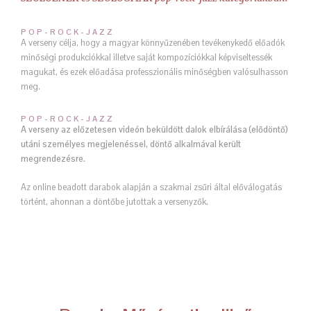
POP-ROCK-JAZZ
A verseny célja, hogy a magyar könnyűzenében tevékenykedő előadók
minőségi produkciókkal illetve saját kompozíciókkal képviseltessék
magukat, és ezek előadása professzionális minőségben valósulhasson
meg.
POP-ROCK-JAZZ
A verseny az előzetesen videón beküldött dalok elbírálása (elődöntő)
utáni személyes megjelenéssel, döntő alkalmával került
megrendezésre.
Az online beadott darabok alapján a szakmai zsűri által előválogatás
történt, ahonnan a döntőbe jutottak a versenyzők.