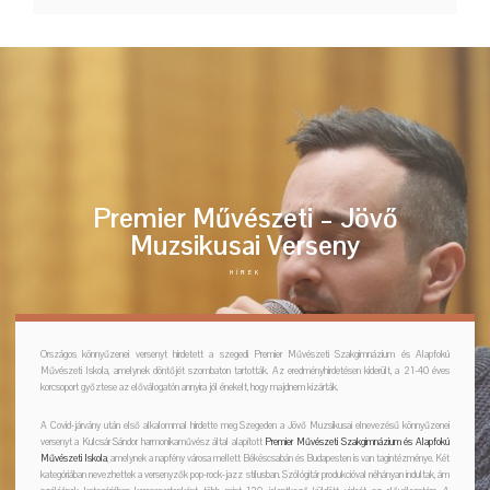
Premier Művészeti – Jövő
Muzsikusai Verseny
HÍREK
Országos könnyűzenei versenyt hirdetett a szegedi Premier Művészeti Szakgimnázium és Alapfokú
Művészeti Iskola, amelynek döntőjét szombaton tartották. Az eredményhirdetésen kiderült, a 21-40 éves
korcsoport győztese az előválogatón annyira jól énekelt, hogy majdnem kizárták.
A Covid-járvány után első alkalommal hirdette meg Szegeden a Jövő Muzsikusai elnevezésű könnyűzenei
versenyt a Kulcsár Sándor harmonikaművész által alapított
Premier Művészeti Szakgimnázium és Alapfokú
Művészeti Iskola
, amelynek a napfény városa mellett Békéscsabán és Budapesten is van tagintézménye. Két
kategóriában nevezhettek a versenyzők pop-rock-jazz stílusban. Szólógitár produkcióval néhányan indultak, ám