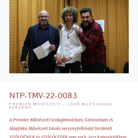
NTP-TMV-22-0083
PREMIER MŰVÉSZETI – JÖVŐ MUZSIKUSAI
VERSENY
A Premier Művészeti Szakgimnázium, Gimnázium és
Alapfokú Művészeti Iskola versenyfelhívást hirdetett
SZÓLÓÉNEK és SZÓLÓGITÁR
pop-rock-jazz
kategóriákban.