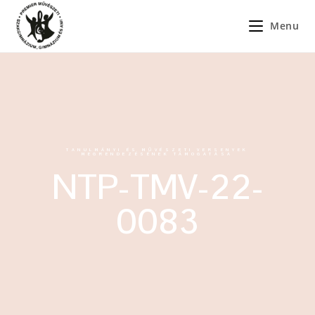
Menu
TANULMÁNYI ÉS MŰVÉSZETI VERSENYEK
MEGRENDEZÉSÉNEK TÁMOGATÁSA
NTP-TMV-22-
0083