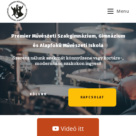
Menu
Premier Művészeti Szakgimnázium, Gimnázium
és Alapfokú Művészeti Iskola
Szerezz nálunk szakmát könnyűzene vagy kortárs-,
modern tánc szakokon ingyen!
!
RÓLUNK
KAPCSOLAT
Videó itt