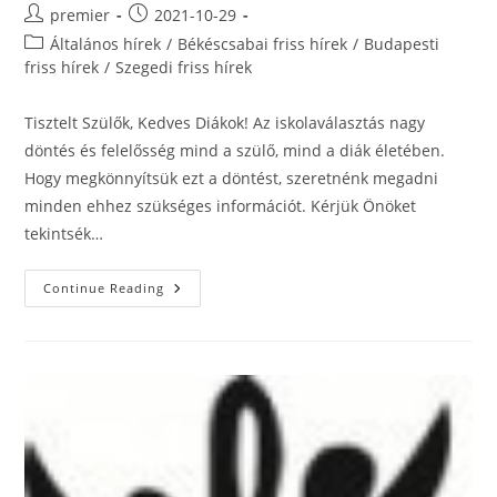
Post
Post
premier
2021-10-29
author:
published:
Post
Általános hírek
/
Békéscsabai friss hírek
/
Budapesti
category:
friss hírek
/
Szegedi friss hírek
Tisztelt Szülők, Kedves Diákok! Az iskolaválasztás nagy
döntés és felelősség mind a szülő, mind a diák életében.
Hogy megkönnyítsük ezt a döntést, szeretnénk megadni
minden ehhez szükséges információt. Kérjük Önöket
tekintsék…
Felvételi
Continue Reading
Tájékoztató
A
2022/2023.
Tanévre