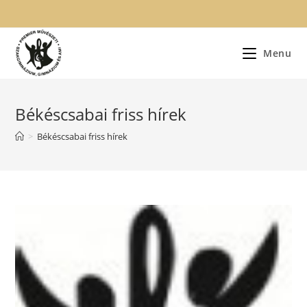
Skip
to
content
Menu
Békéscsabai friss hírek
>
Békéscsabai friss hírek