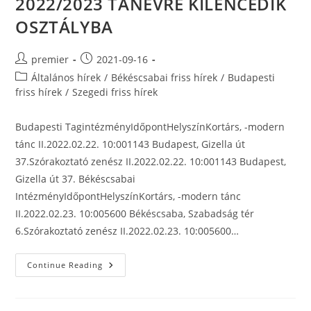
2022/2023 TANÉVRE KILENCEDIK
OSZTÁLYBA
Post
Post
premier
2021-09-16
author:
published:
Post
Általános hírek
/
Békéscsabai friss hírek
/
Budapesti
category:
friss hírek
/
Szegedi friss hírek
Budapesti TagintézményIdőpontHelyszínKortárs, -modern
tánc II.2022.02.22. 10:001143 Budapest, Gizella út
37.Szórakoztató zenész II.2022.02.22. 10:001143 Budapest,
Gizella út 37. Békéscsabai
IntézményIdőpontHelyszínKortárs, -modern tánc
II.2022.02.23. 10:005600 Békéscsaba, Szabadság tér
6.Szórakoztató zenész II.2022.02.23. 10:005600…
FELVÉTELI
Continue Reading
VIZSGA
IDŐPONTOK
A
2022/2023