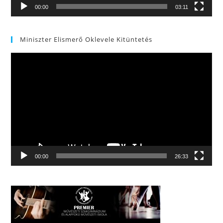
00:00
03:11
Miniszter Elismerő Oklevele Kitüntetés
Videólejátszó
00:00
26:33