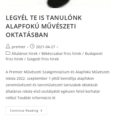
LEGYÉL TE IS TANULÓNK
ALAPFOKÚ MŰVÉSZETI
OKTATÁSBAN
Post
Post
premier
2021-04-27
author:
published:
Post
Általános hírek
/
Békéscsabai friss hírek
/
Budapesti
category:
friss hírek
/
Szegedi friss hírek
A Premier Művészeti Szakgimnázium és Alapfokú Művészeti
Iskola 2022. szeptember 1-jétől beindítja alapfokon
zeneművészeti és tancművészeti tanszakok oktatását
általános iskola első osztályától egészen felső korhatár
nélkül További információ itt
LEGYÉL
Continue Reading
TE