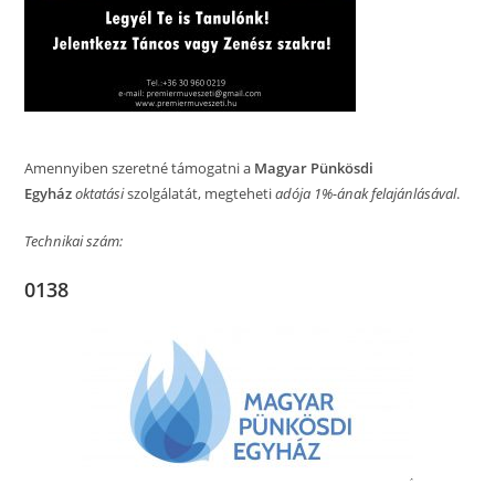
Amennyiben szeretné támogatni a
Magyar Pünkösdi
Egyház
oktatási
szolgálatát, megteheti
adója 1%-ának felajánlásával
.
Technikai szám:
0138