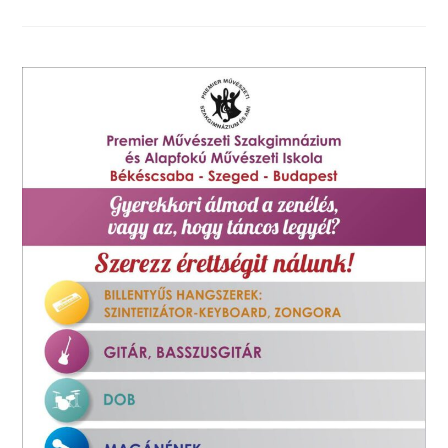
IS
TANULÓNK
ALAPFOKÚ
MŰVÉSZETI
OKTATÁSBAN