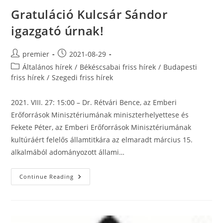
TANÉVRE
KILENCEDIK
Gratuláció Kulcsár Sándor
OSZTÁLYBA
igazgató úrnak!
Post
Post
premier
2021-08-29
author:
published:
Post
Általános hírek
/
Békéscsabai friss hírek
/
Budapesti
category:
friss hírek
/
Szegedi friss hírek
2021. VIII. 27: 15:00 – Dr. Rétvári Bence, az Emberi
Erőforrások Minisztériumának miniszterhelyettese és
Fekete Péter, az Emberi Erőforrások Minisztériumának
kultúráért felelős államtitkára az elmaradt március 15.
alkalmából adományozott állami…
Gratuláció
Continue Reading
Kulcsár
Sándor
Igazgató
Úrnak!